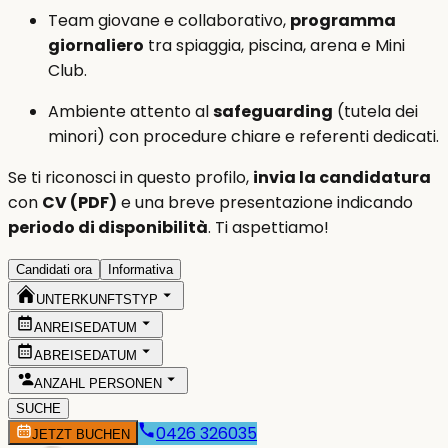
Team giovane e collaborativo,
programma
giornaliero
tra spiaggia, piscina, arena e Mini
Club.
Ambiente attento al
safeguarding
(tutela dei
minori) con procedure chiare e referenti dedicati.
Se ti riconosci in questo profilo,
invia la candidatura
con
CV (PDF)
e una breve presentazione indicando
periodo di disponibilità
. Ti aspettiamo!
Candidati ora
Informativa
UNTERKUNFTSTYP
ANREISEDATUM
ABREISEDATUM
ANZAHL PERSONEN
SUCHE
0426 326035
JETZT BUCHEN