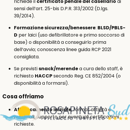
richiede il
certificato penale del casellario
ai
sensi dell’art. 25-bis D.P.R. 313/2002 (D.lgs.
39/2014).
Formazione sicurezza/benessere
:
BLSD/PBLS-
D
per laici (uso defibrillatore e primo soccorso di
base) o disponibilità a conseguirlo prima
dell’avvio; conoscenza linee guida RCP 2021
consigliata.
Se previsti
snack/merende
a cura dello staff, è
richiesto
HACCP
secondo Reg. CE 852/2004 (o
disponibilità a formarsi).
Cosa offriamo
Affiancamento iniziale
, format attività e
materiali; supporto per eventuali certificazioni
richieste.