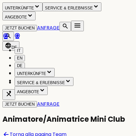
UNTERKÜNFTE
SERVICE & ERLEBNISSE
ANGEBOTE
ANFRAGE
JETZT BUCHEN
DE
IT
EN
DE
NL
UNTERKÜNFTE
PL
SERVICE & ERLEBNISSE
ANGEBOTE
ANFRAGE
JETZT BUCHEN
Animatore/Animatrice Mini Club
arrow_back
Torna alla pagina Team