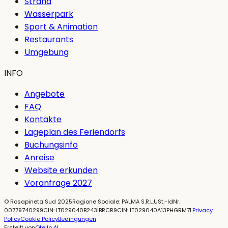
Strand
Wasserpark
Sport & Animation
Restaurants
Umgebung
INFO
Angebote
FAQ
Kontakte
Lageplan des Feriendorfs
Buchungsinfo
Anreise
Website erkunden
Voranfrage 2027
©
Rosapineta Sud
2025
Ragione Sociale: PALMA S.R.L.
USt.-IdNr.
00779740299
CIN: IT029040B243IBRCR9
CIN: IT029040A13PHGRM7L
Privacy
Policy
Cookie Policy
Bedingungen
Erstellt von
Otello AI