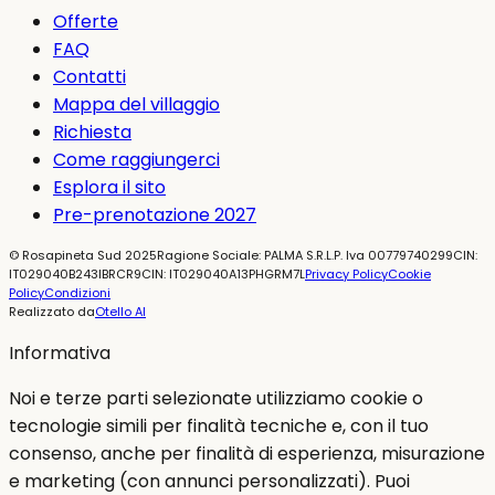
Offerte
FAQ
Contatti
Mappa del villaggio
Richiesta
Come raggiungerci
Esplora il sito
Pre-prenotazione 2027
©
Rosapineta Sud
2025
Ragione Sociale: PALMA S.R.L.
P. Iva
00779740299
CIN:
IT029040B243IBRCR9
CIN: IT029040A13PHGRM7L
Privacy Policy
Cookie
Policy
Condizioni
Realizzato da
Otello AI
Informativa
Noi e terze parti selezionate utilizziamo cookie o
tecnologie simili per finalità tecniche e, con il tuo
consenso, anche per finalità di esperienza, misurazione
e marketing (con annunci personalizzati). Puoi