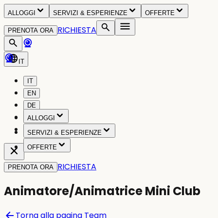
ALLOGGI
SERVIZI & ESPERIENZE
OFFERTE
RICHIESTA
PRENOTA ORA
IT
IT
EN
DE
NL
ALLOGGI
PL
SERVIZI & ESPERIENZE
OFFERTE
RICHIESTA
PRENOTA ORA
Animatore/Animatrice Mini Club
arrow_back
Torna alla pagina Team