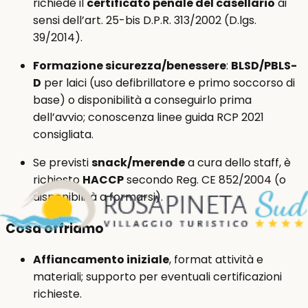
richiede il
certificato penale del casellario
ai
sensi dell’art. 25-bis D.P.R. 313/2002 (D.lgs.
39/2014).
Formazione sicurezza/benessere
:
BLSD/PBLS-
D
per laici (uso defibrillatore e primo soccorso di
base) o disponibilità a conseguirlo prima
dell’avvio; conoscenza linee guida RCP 2021
consigliata.
Se previsti
snack/merende
a cura dello staff, è
richiesto
HACCP
secondo Reg. CE 852/2004 (o
disponibilità a formarsi).
Cosa offriamo
Affiancamento iniziale
, format attività e
materiali; supporto per eventuali certificazioni
richieste.